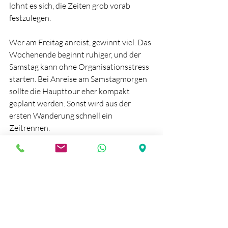
lohnt es sich, die Zeiten grob vorab 
festzulegen.
Wer am Freitag anreist, gewinnt viel. Das 
Wochenende beginnt ruhiger, und der 
Samstag kann ohne Organisationsstress 
starten. Bei Anreise am Samstagmorgen 
sollte die Haupttour eher kompakt 
geplant werden. Sonst wird aus der 
ersten Wanderung schnell ein 
Zeitrennen.
Auch Pausen brauchen Platz. Ein schöner 
Weg wirkt anders, wenn man 
zwischendurch wirklich stehen bleibt, 
etwas isst und die Umgebung 
wahrnimmt. Wer jede Stunde 
durchplant, hat am Ende zwar viele 
Stationen gesehen, aber wenig Erholung 