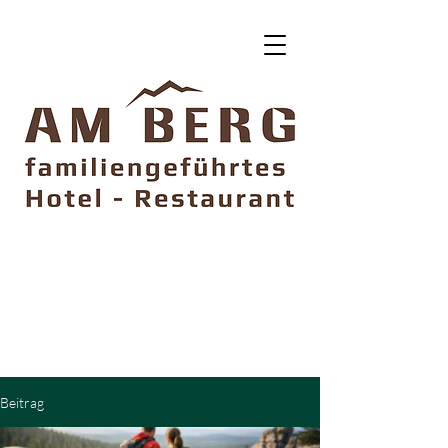
DIRECT BUCHEN
5% SPAREN
Ohne Vorauszahlung
Kostenfrei storniebar
Beitrag