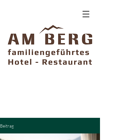
DIRECT BUCHEN
5% SPAREN
Ohne Vorauszahlung
Kostenfrei storniebar
Beitrag