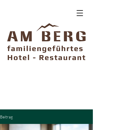
DIRECT BUCHEN
5% SPAREN
Ohne Vorauszahlung
Kostenfrei storniebar
Beitrag