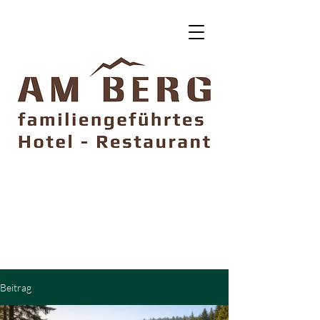
DIRECT BUCHEN
5% SPAREN
Ohne Vorauszahlung
Kostenfrei storniebar
Beitrag