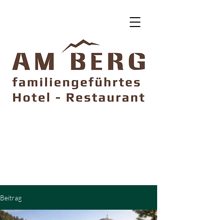
DIRECT BUCHEN
5% SPAREN
Ohne Vorauszahlung
Kostenfrei storniebar
Beitrag