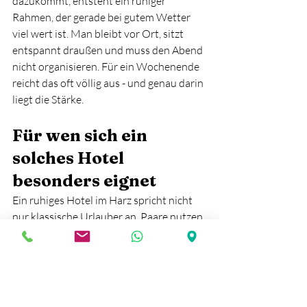
dazukommt, entsteht ein ruhiger 
Rahmen, der gerade bei gutem Wetter 
viel wert ist. Man bleibt vor Ort, sitzt 
entspannt draußen und muss den Abend 
nicht organisieren. Für ein Wochenende 
reicht das oft völlig aus - und genau darin 
liegt die Stärke.
Für wen sich ein 
solches Hotel 
besonders eignet
Ein ruhiges Hotel im Harz spricht nicht 
nur klassische Urlauber an. Paare nutzen 
es für zwei entspannte Nächte, 
Einzelreisende für eine bewusste Auszeit, 
Wanderer als solide Basis für Touren. 
Dazu kommen Gäste, die zwar beruflich 
unterwegs sind, aber trotzdem Wert auf 